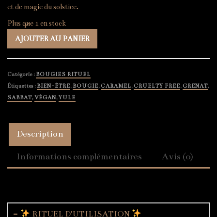
et de magie du solstice.
Plus que 1 en stock
quantité
AJOUTER AU PANIER
de
YULE
Catégorie :
BOUGIES RITUEL
Étiquettes :
BIEN-ÊTRE
,
BOUGIE
,
CARAMEL
,
CRUELTY FREE
,
GRENAT
,
SABBAT
,
VÉGAN
,
YULE
Description
Informations complémentaires
Avis (0)
Description
RITUEL D'UTILISATION