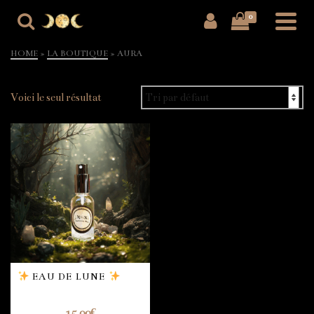
0
HOME
»
LA BOUTIQUE
»
AURA
Voici le seul résultat
EAU DE LUNE
NOT RATED
15,00
€